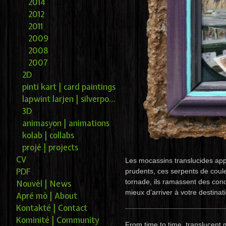
2014
2012
2011
2009
2008
2007
2D
pinti kart | card paintings
lapwint larjen | silverpoint
3D
animasyon | animations
kolab | collabs
projé | projects
CV
Les mocassins translucides app
PDF
prudents, ces serpents de coule
tornade, ils ramassent des cond
Nouvèl | News
mieux d’arriver à votre destinat
Apré mò | About
Kontakté | Contact
Kominité | Community
From time to time, translucent 