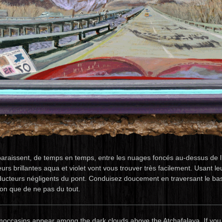
araissent, de temps en temps, entre les nuages foncés au-dessus de l’
urs brillantes aqua et violet vont vous trouver très facilement. Usant l
ucteurs négligents du pont. Conduisez doucement en traversant le bassi
ion que de ne pas du tout.
moccasins appear among the dark clouds above the Atchafalaya. If you ai