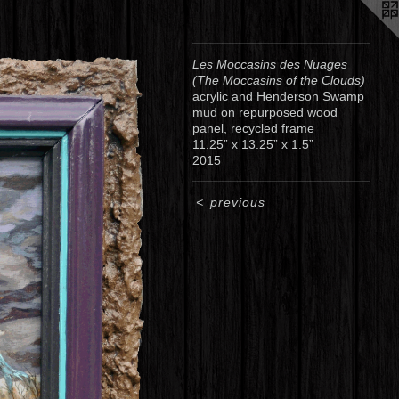
Les Moccasins des Nuages
(The Moccasins of the Clouds)
acrylic and Henderson Swamp
mud on repurposed wood
panel, recycled frame
11.25” x 13.25” x 1.5”
2015
<
previous