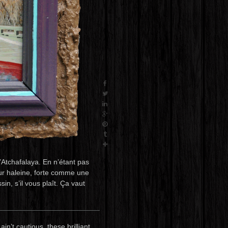
Atchafalaya. En n’étant pas
eur haleine, forte comme une
n, s’il vous plaît. Ça vaut
n’t cautious, these brilliant