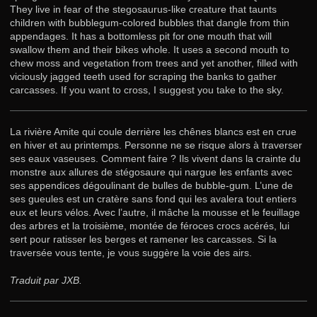
They live in fear of the stegosaurus-like creature that taunts
children with bubblegum-colored bubbles that dangle from thin
appendages. It has a bottomless pit for one mouth that will
swallow them and their bikes whole. It uses a second mouth to
chew moss and vegetation from trees and yet another, filled with
viciously jagged teeth used for scraping the banks to gather
carcasses. If you want to cross, I suggest you take to the sky.
La rivière Amite qui coule derrière les chênes blancs est en crue
en hiver et au printemps. Personne ne se risque alors à traverser
ses eaux vaseuses. Comment faire ? Ils vivent dans la crainte du
monstre aux allures de stégosaure qui nargue les enfants avec
ses appendices dégoulinant de bulles de bubble-gum. L’une de
ses gueules est un cratère sans fond qui les avalera tout entiers
eux et leurs vélos. Avec l’autre, il mâche la mousse et le feuillage
des arbres et la troisième, montée de féroces crocs acérés, lui
sert pour ratisser les berges et ramener les carcasses. Si la
traversée vous tente, je vous suggère la voie des airs.
Traduit par JXB.