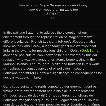
Rougarou vs. Gojira (Rougarou contre Gojira)
acrylic on wood drafting table top
31" x 42"
2011
In this painting I attempt to address the disruption of our
environment through the representation of images from two
different cultures : French Louisiana folklore’s
Rougarou
, also
know as the
Loup Garou
, a legendary ghost-like werewolf that
lurks in the swamp for mischievous children.
Gojira
(
Godzilla
), a
Japanese pop culture icon known to be empowered by nuclear
radiation who was awakened after atomic bomb testing in the
Marshall Islands. The Rougarou’s size and mutation in this work
symbolizes the consequences of oil pollution in southern
Louisiana and mirrors Godzilla’s significance as consequences for
nuclear weapons in Japan.
Dans cette peinture, je rends compte du dérangement dont est
victime notre environnement par le biais de la représentation
d’images issues de deux différentes cultures : du folklore de
Louisiane française tel que Rougarou, également connu sous le
nom de Loup Garou. Figure populaire entre légende et fantôme, il