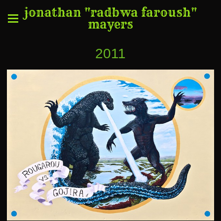
jonathan "radbwa faroush"
mayers
2011